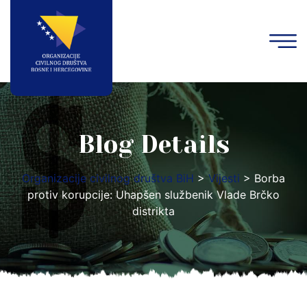
Blog Details
Organizacije civilnog društva BiH
>
Vijesti
>
Borba
protiv korupcije: Uhapšen službenik Vlade Brčko
distrikta