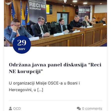
29
nov
Održana javna panel diskusija “Reci
NE korupciji”
U organizaciji Misije OSCE-a u Bosni i
Hercegovini, u […]
OCD
0 comments