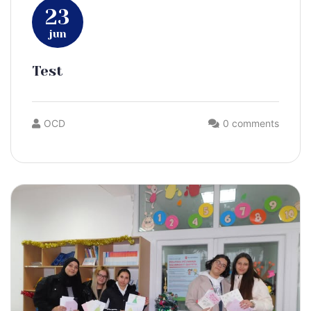
23
jun
Test
OCD
0 comments