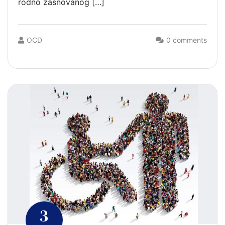
rodno zasnovanog […]
OCD
0 comments
3