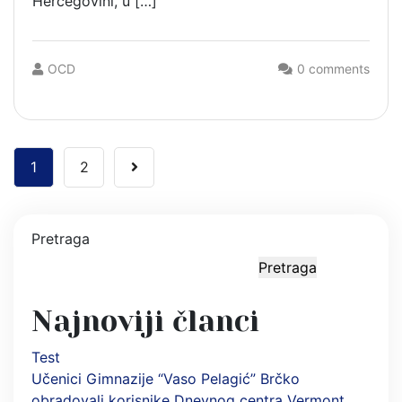
Hercegovini, u […]
OCD
0 comments
1
2
Pretraga
Pretraga
Najnoviji članci
Test
Učenici Gimnazije “Vaso Pelagić” Brčko
obradovali korisnike Dnevnog centra Vermont