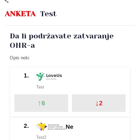
ANKETA
Test
Da li podržavate zatvaranje
OHR-a
Opis neki
1.
Test
↑
↓
6
2
2.
Ne
Test2