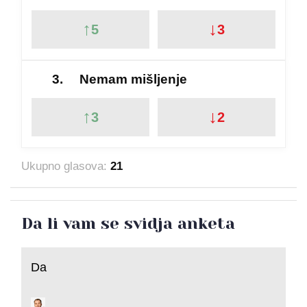
↑
↓
5
3
3.
Nemam mišljenje
↑
↓
3
2
Ukupno glasova:
21
Da li vam se svidja anketa
Da