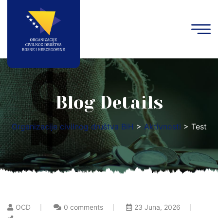
Blog Details
Organizacije civilnog društva BiH
>
Aktivnosti
>
Test
OCD
0 comments
23 Juna, 2026