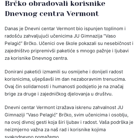
Brčko obradovali korisnike
Dnevnog centra Vermont
Danas je Dnevni centar Vermont bio ispunjen toplinom i
radošću zahvaljujući učenicima JU Gimnazija “Vaso
Pelagić” Brčko. Učenici ove škole pokazali su nesebičnost i
zajedništvo pripremivši paketiće s mnogo pažnje i ljubavi
za korisnike Dnevnog centra.
Donirani paketići izmamili su osmijehe i donijeli radost
korisnicima, uljepšavši im dan nezaboravnim trenucima.
Ovaj čin solidarnosti i humanosti podsjetio je na značaj
brige za druge i zajedničkog djelovanja u društvu.
Dnevni centar Vermont izražava iskrenu zahvalnost JU
Gimnaziji “Vaso Pelagić” Brčko, svim učenicima i osoblju,
na ovoj divnoj gesti koja širi ljubav i radost. Vaša podrška je
neizmjerno važna za naš rad i korisnike kojima
svakodnevno pomažemo.