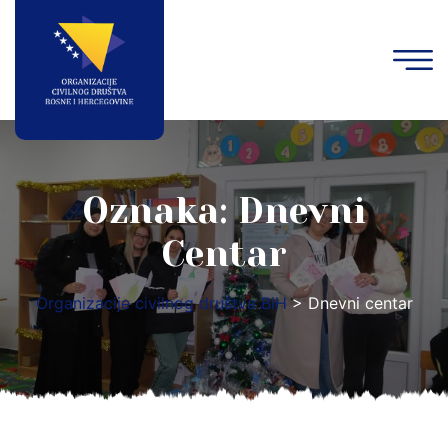
Oznaka:
Dnevni
Centar
Organizacije civilnog društva BiH
>
Dnevni centar