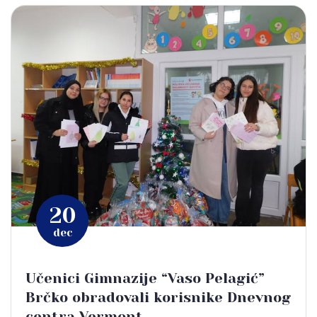
20
dec
Učenici Gimnazije “Vaso Pelagić”
Brčko obradovali korisnike Dnevnog
centra Vermont