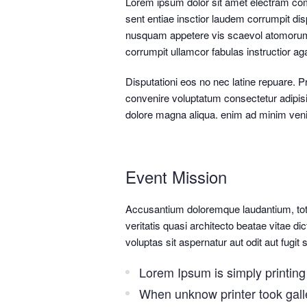
Lorem ipsum dolor sit amet electram co
sent entiae insctior laudem corrumpit dis
nusquam appetere vis scaevol atomorum 
corrumpit ullamcor fabulas instructior 
Disputationi eos no nec latine repuare. P
convenire voluptatum consectetur adipisi
dolore magna aliqua. enim ad minim ven
Event Mission
Accusantium doloremque laudantium, tot
veritatis quasi architecto beatae vitae 
voluptas sit aspernatur aut odit aut fugit
Lorem Ipsum is simply printing 
When unknow printer took gall