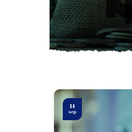
14
sep