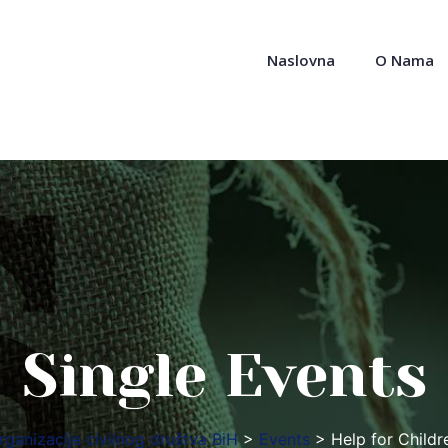
Naslovna
O Nama
Single Events
rganizacije civilnog društva BiH
>
Events
>
Help for Childr