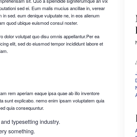
mprehensam sit. Quo a splendide signiferumque an vix
putationi sed ei. Eum malis mucius ancillae in, verear
in sed. eum denique vulputate ne, in eos alienum
agam quod ubique euismod consul noster.
ro dolor volutpat quo disu omnis appellantur.Per ea
cing elit, sed do eiusmod tempor incididunt labore et
iam.
am rem aperiam eaque ipsa quae ab illo inventore
dicta sunt explicabo. nemo enim ipsam voluptatem quia
 sed quia consequuntur.
and typesetting industry.
ery something.