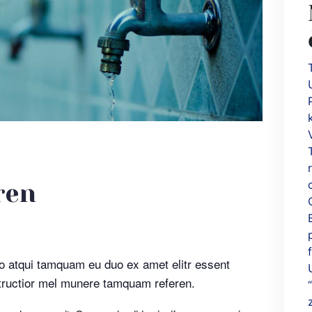
ren
o atqui tamquam eu duo ex amet elitr essent
structior mel munere tamquam referen.